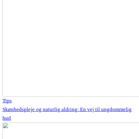
Tips
Skønhedspleje og naturlig aldring: En vej til ungdommelig
hud