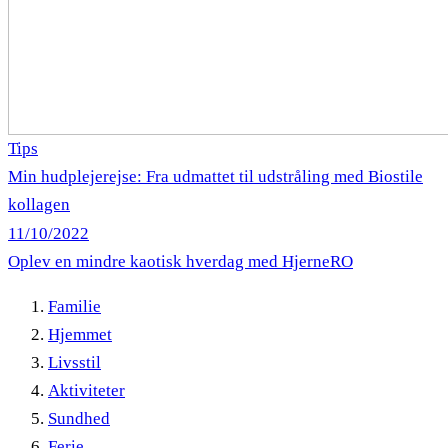
Tips
Min hudplejerejse: Fra udmattet til udstråling med Biostile
kollagen
11/10/2022
Oplev en mindre kaotisk hverdag med HjerneRO
Familie
Hjemmet
Livsstil
Aktiviteter
Sundhed
Ferie