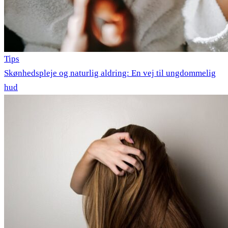
Tips
Skønhedspleje og naturlig aldring: En vej til ungdommelig
hud