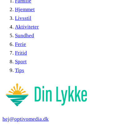
Familie
Hjemmet
Livsstil
Aktiviteter
Sundhed
Ferie
Fritid
Sport
Tips
hej@optivomedia.dk