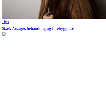
Tips
Skæl: Årsager, behandling og forebyggelse