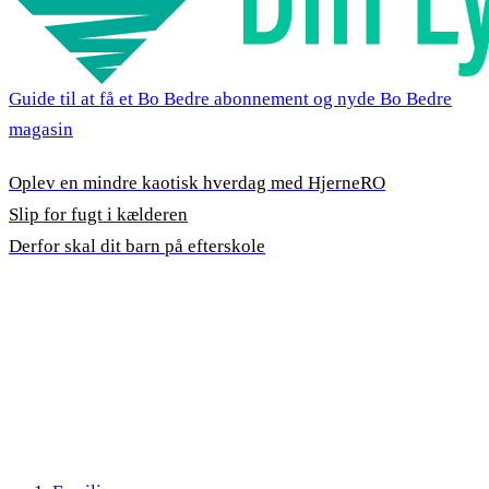
Guide til at få et Bo Bedre abonnement og nyde Bo Bedre
magasin
Oplev en mindre kaotisk hverdag med HjerneRO
Slip for fugt i kælderen
Derfor skal dit barn på efterskole