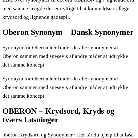
med samme længde der er nyttige til at kunne løse ordlege,
krydsord og lignende gådespil.
Oberon Synonym – Dansk Synonymer
Synonym for Oberon her finder du alle synonymer af
Oberon sammen med snesevis af andre måder at udtrykke
det samme koncept.
Synonym for Oberon her finder du alle synonymer af
Oberon sammen med snesevis af andre måder at udtrykke
det samme koncept
OBERON – Krydsord, Kryds og
tværs Løsninger
oberon Krydsord og Synonymer · Her får du hjælp til at løse