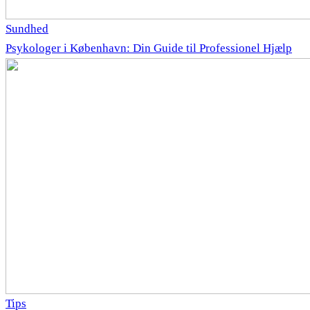
Sundhed
Psykologer i København: Din Guide til Professionel Hjælp
Tips